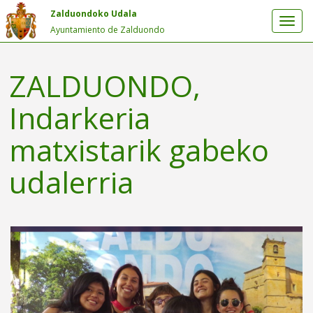
Zalduondoko Udala
Ayuntamiento de Zalduondo
ZALDUONDO,
Indarkeria
matxistarik gabeko
udalerria