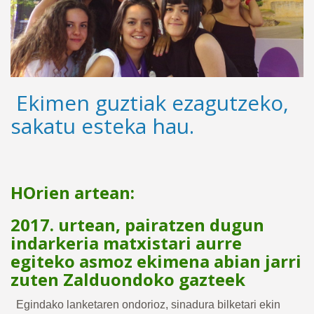
Ekimen guztiak ezagutzeko,
sakatu esteka hau.
HOrien artean:
2017. urtean, pairatzen dugun
indarkeria matxistari aurre
egiteko asmoz ekimena abian jarri
zuten Zalduondoko gazteek
Egindako lanketaren ondorioz, sinadura bilketari ekin