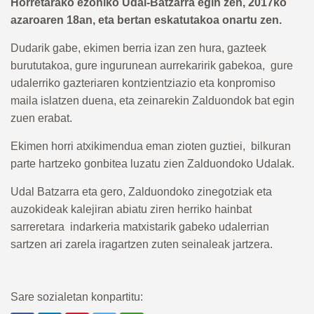
Horretarako ezohiko Udal-Batzarra egin zen, 2017ko
azaroaren 18an, eta bertan eskatutakoa onartu zen.
Dudarik gabe, ekimen berria izan zen hura, gazteek
burututakoa, gure ingurunean aurrekaririk gabekoa, gure
udalerriko gazteriaren kontzientziazio eta konpromiso
maila islatzen duena, eta zeinarekin Zalduondok bat egin
zuen erabat.
Ekimen horri atxikimendua eman zioten guztiei, bilkuran
parte hartzeko gonbitea luzatu zien Zalduondoko Udalak.
Udal Batzarra eta gero, Zalduondoko zinegotziak eta
auzokideak kalejiran abiatu ziren herriko hainbat
sarreretara indarkeria matxistarik gabeko udalerrian
sartzen ari zarela iragartzen zuten seinaleak jartzera.
Sare sozialetan konpartitu: