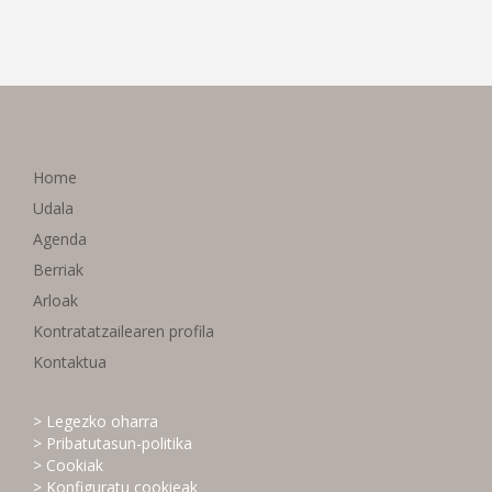
Home
Udala
Agenda
Berriak
Arloak
Kontratatzailearen profila
Kontaktua
> Legezko oharra
> Pribatutasun-politika
> Cookiak
> Konfiguratu cookieak