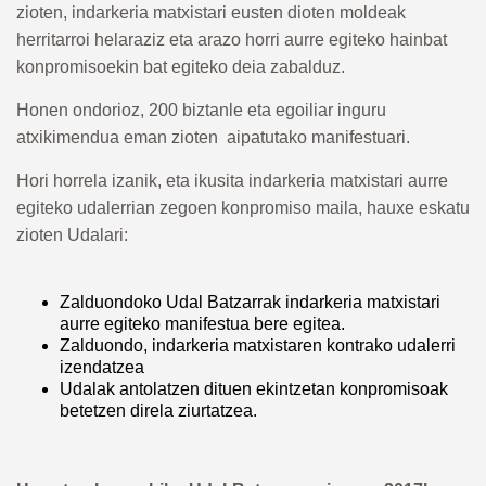
zioten, indarkeria matxistari eusten dioten moldeak
herritarroi helaraziz eta arazo horri aurre egiteko hainbat
konpromisoekin bat egiteko deia zabalduz.
Honen ondorioz, 200 biztanle eta egoiliar inguru
atxikimendua eman zioten aipatutako manifestuari.
Hori horrela izanik, eta ikusita indarkeria matxistari aurre
egiteko udalerrian zegoen konpromiso maila, hauxe eskatu
zioten Udalari:
Zalduondoko Udal Batzarrak indarkeria matxistari
aurre egiteko manifestua bere egitea.
Zalduondo, indarkeria matxistaren kontrako udalerri
izendatzea
Udalak antolatzen dituen ekintzetan konpromisoak
betetzen direla ziurtatzea.