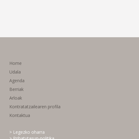
Home
Udala
Agenda
Berriak
Arloak
Kontratatzailearen profila
Kontaktua
> Legezko oharra
> Pribatutasun-politika