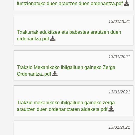
funtzionatuko duen arautzen duen ordenantza.pdf
13/01/2021
Txakurrak edukitzea eta babestea arautzen duen
ordenantza.pdf
13/01/2021
Trakzio Mekanikoko Ibilgailuen gaineko Zerga
Ordenantza..pdf
13/01/2021
Trakzio mekanikoko ibilgailuen gaineko zerga
arautzen duen ordenantzaren aldaketa.pdf
13/01/2021