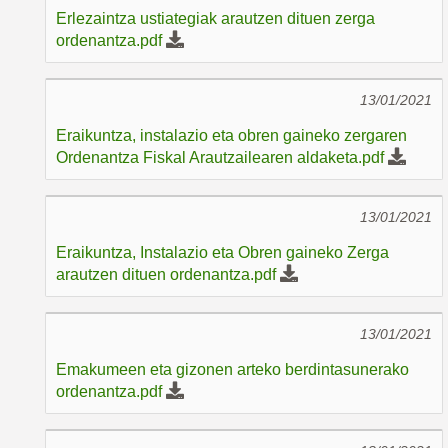
Erlezaintza ustiategiak arautzen dituen zerga
ordenantza.pdf
13/01/2021
Eraikuntza, instalazio eta obren gaineko zergaren
Ordenantza Fiskal Arautzailearen aldaketa.pdf
13/01/2021
Eraikuntza, Instalazio eta Obren gaineko Zerga
arautzen dituen ordenantza.pdf
13/01/2021
Emakumeen eta gizonen arteko berdintasunerako
ordenantza.pdf