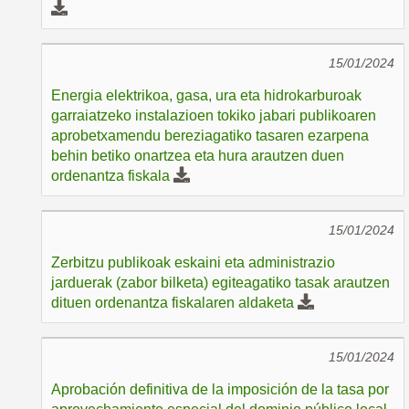
15/01/2024
Energia elektrikoa, gasa, ura eta hidrokarburoak
garraiatzeko instalazioen tokiko jabari publikoaren
aprobetxamendu bereziagatiko tasaren ezarpena
behin betiko onartzea eta hura arautzen duen
ordenantza fiskala
15/01/2024
Zerbitzu publikoak eskaini eta administrazio
jarduerak (zabor bilketa) egiteagatiko tasak arautzen
dituen ordenantza fiskalaren aldaketa
15/01/2024
Aprobación definitiva de la imposición de la tasa por