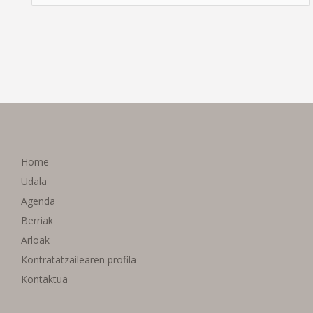
Home
Udala
Agenda
Berriak
Arloak
Kontratatzailearen profila
Kontaktua