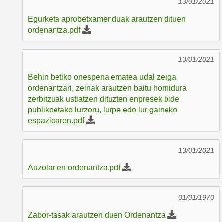
13/01/2021
Egurketa aprobetxamenduak arautzen dituen
ordenantza.pdf
13/01/2021
Behin betiko onespena ematea udal zerga
ordenantzari, zeinak arautzen baitu hornidura
zerbitzuak ustiatzen dituzten enpresek bide
publikoetako lurzoru, lurpe edo lur gaineko
espazioaren.pdf
13/01/2021
Auzolanen ordenantza.pdf
01/01/1970
Zabor-tasak arautzen duen Ordenantza