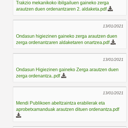
Trakzio mekanikoko ibilgailuen gaineko zerga
arautzen duen ordenantzaren 2. aldaketa.pdf
13/01/2021
Ondasun higiezinen gaineko zerga arautzen duen
zerga ordenantzaren aldaketaren onartzea.pdf
13/01/2021
Ondasun Higiezinen gaineko Zerga arautzen duen
zerga ordenantza..pdf
13/01/2021
Mendi Publikoen abeltzaintza erabilerak eta
aprobetxamanduak arautzen dituen ordenantza.pdf