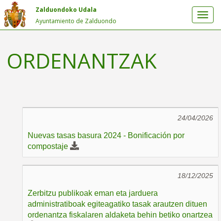
Zalduondoko Udala
Ayuntamiento de Zalduondo
ORDENANTZAK
24/04/2026
Nuevas tasas basura 2024 - Bonificación por
compostaje
18/12/2025
Zerbitzu publikoak eman eta jarduera
administratiboak egiteagatiko tasak arautzen dituen
ordenantza fiskalaren aldaketa behin betiko onartzea