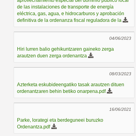
aprovechamiento especial del dominio público local
de las instalaciones de transporte de energía
eléctrica, gas, agua, e hidrocarburos y aprobación
definitiva de la ordenanza fiscal reguladora de la
04/06/2023
Hiri lurren balio gehikuntzaren gaineko zerga
arautzen duen zerga ordenantza
08/03/2023
Azterketa eskubideengatiko tasak arautzen dituen
ordenantzaren behin betiko onarpena.pdf
16/06/2021
Parke, lorategi eta berdeguneei buruzko
Ordenantza.pdf