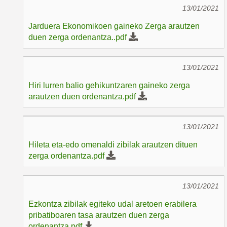
13/01/2021
Jarduera Ekonomikoen gaineko Zerga arautzen
duen zerga ordenantza..pdf
13/01/2021
Hiri lurren balio gehikuntzaren gaineko zerga
arautzen duen ordenantza.pdf
13/01/2021
Hileta eta-edo omenaldi zibilak arautzen dituen
zerga ordenantza.pdf
13/01/2021
Ezkontza zibilak egiteko udal aretoen erabilera
pribatiboaren tasa arautzen duen zerga
ordenantza.pdf