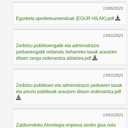
13/05/2021
Egurketa aprobetxamenduak (EGUR HILAK).pdf
13/01/2021
Zerbitzu publikoengatik eta administrazio
jarduerengatik ordaindu beharreko tasak arautzen
dituen zerga ordenantza aldatzea.pdf
13/01/2021
Zerbitzu publikoen eta administrazio jardueren tasak
eta prezio publikoak arautzen dituen ordenantza.pdf
13/01/2021
Zalduondoko Alondegia enpresa zentro gisa nola