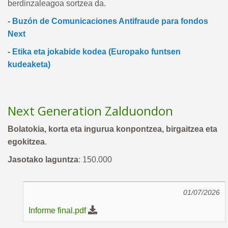
berdinzaleagoa sortzea da.
-
Buzón de Comunicaciones Antifraude para fondos
Next
-
Etika eta jokabide kodea (Europako funtsen
kudeaketa)
Next Generation Zalduondon
Bolatokia, korta eta ingurua konpontzea, birgaitzea eta
egokitzea
.
Jasotako laguntza
: 150.000
01/07/2026
Informe final.pdf