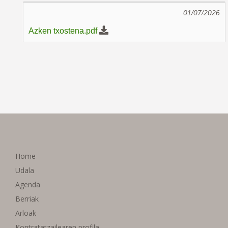
01/07/2026
Azken txostena.pdf
Home
Udala
Agenda
Berriak
Arloak
Kontratatzailearen profila