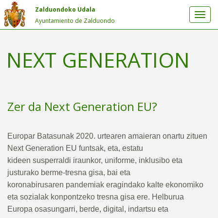
Zalduondoko Udala
Ayuntamiento de Zalduondo
NEXT GENERATION
Zer da Next Generation EU?
Europar Batasunak 2020. urtearen amaieran onartu zituen
Next Generation EU funtsak, eta, estatu
kideen susperraldi iraunkor, uniforme, inklusibo eta
justurako berme-tresna gisa, bai eta
koronabirusaren pandemiak eragindako kalte ekonomiko
eta sozialak konpontzeko tresna gisa ere. Helburua
Europa osasungarri, berde, digital, indartsu eta