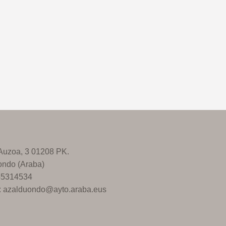
 Auzoa, 3 01208 PK.
ondo (Araba)
945314534
l: azalduondo@ayto.araba.eus