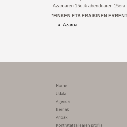
Azaroaren 15etik abenduaren 15era
*FINKEN ETA ERAIKINEN ERRE
Azaroa
Home
Udala
Agenda
Berriak
Arloak
Kontratatzailearen profila