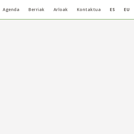
Agenda
Berriak
Arloak
Kontaktua
ES
EU