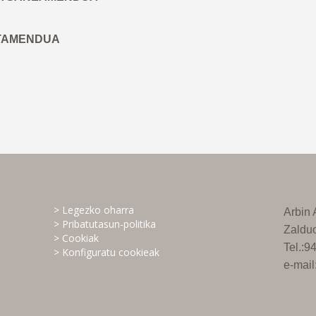
NTAMENDUA
> Legezko oharra
Arbin
> Pribatutasun-politika
Zaldu
> Cookiak
Tel.:
> Konfiguratu cookieak
e-mai