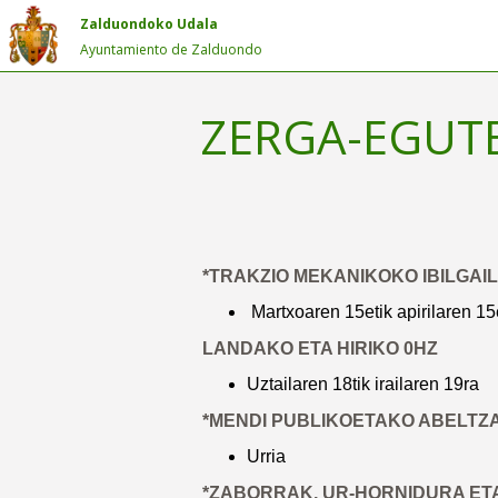
Zalduondoko Udala
Ayuntamiento de Zalduondo
ZERGA-EGUT
*TRAKZIO MEKANIKOKO IBILGAI
Martxoaren 15etik apirilaren 15
LANDAKO ETA HIRIKO 0HZ
Uztailaren 18tik irailaren 19ra
*MENDI PUBLIKOETAKO ABELTZ
Urria
*ZABORRAK, UR-HORNIDURA E