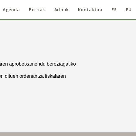
Agenda
Berriak
Arloak
Kontaktua
ES
EU
koaren aprobetxamendu bereziagatiko
en dituen ordenantza fiskalaren