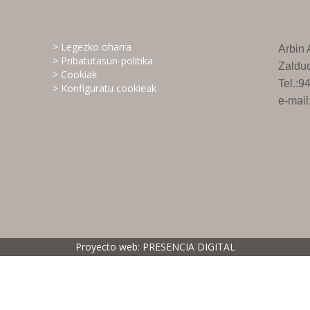
> Legezko oharra
Arbin
> Pribatutasun-politika
Zaldu
> Cookiak
Tel.:
> Konfiguratu cookieak
e-mai
Proyecto web:
PRESENCIA DIGITAL