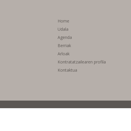
Home
Udala
Agenda
Berriak
Arloak
Kontratatzailearen profila
Kontaktua