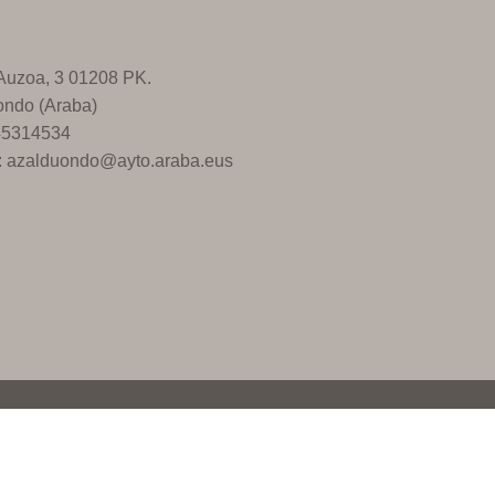
 Auzoa, 3 01208 PK.
ondo (Araba)
945314534
l: azalduondo@ayto.araba.eus