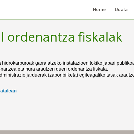
Home
Udala
l ordenantza fiskalak
ta hidrokarburoak garraiatzeko instalazioen tokiko jabari publi
nartzea eta hura arautzen duen ordenantza fiskala.
dministrazio jarduerak (zabor bilketa) egiteagatiko tasak arautz
atalean