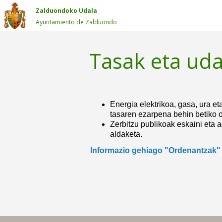
Zalduondoko Udala
Ayuntamiento de Zalduondo
Tasak eta uda
Energia elektrikoa, gasa, ura e
tasaren ezarpena behin betiko o
Zerbitzu publikoak eskaini eta a
aldaketa.
Informazio gehiago "Ordenantzak" 