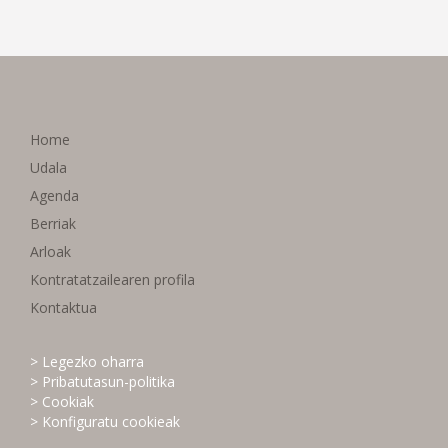
Home
Udala
Agenda
Berriak
Arloak
Kontratatzailearen profila
Kontaktua
> Legezko oharra
> Pribatutasun-politika
> Cookiak
> Konfiguratu cookieak