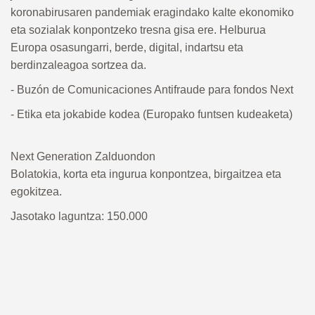
koronabirusaren pandemiak eragindako kalte ekonomiko
eta sozialak konpontzeko tresna gisa ere. Helburua
Europa osasungarri, berde, digital, indartsu eta
berdinzaleagoa sortzea da.
- Buzón de Comunicaciones Antifraude para fondos Next
- Etika eta jokabide kodea (Europako funtsen kudeaketa)
Next Generation Zalduondon
Bolatokia, korta eta ingurua konpontzea, birgaitzea eta
egokitzea.
Jasotako laguntza: 150.000