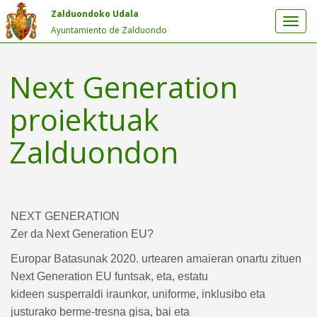
Zalduondoko Udala
Ayuntamiento de Zalduondo
Next Generation
proiektuak
Zalduondon
NEXT GENERATION
Zer da Next Generation EU?
Europar Batasunak 2020. urtearen amaieran onartu zituen
Next Generation EU funtsak, eta, estatu
kideen susperraldi iraunkor, uniforme, inklusibo eta
justurako berme-tresna gisa, bai eta